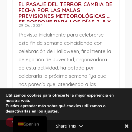
EL PASAJE DEL TERROR CAMBIA DE
FECHA POR LAS MALAS
PREVISIONES METEOROLÓGICAS Y
SE POSPONE PARA LOS DÍAS 7, 8 Y
29 Oct 2024
9 DE NOVIEMBRE
Previsto inicialmente para celebrarse
este fin de semana coincidiendo con
celebración de Halloween, finalmente la
delegación de Juventud, organizadora
de esta actividad, ha optado por
celebrarla la próxima semana “ya que
nos parecía que, atendiendo a las
previsiones de lluvia para estos días, era
Utilizamos cookies para ofrecerte la mejor experiencia en
una pena que la gente no pudiera
nuestra web.
Puedes aprender más sobre qué cookies utilizamos o
disfrutar de esta actividad que hará que
desactivarlas en los
ajustes
.
English
los asistentes se lo pasen muy bien y no
Aceptar
Spanish
se ha traído antes a nuestra ciudad”, ha
Share This