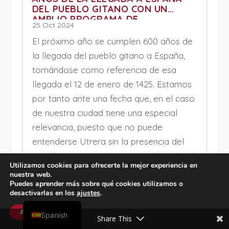
DEL PUEBLO GITANO CON UN
AMPLIO PROGRAMA DE
25 Oct 2024
ACTIVIDADES
El próximo año se cumplen 600 años de
la llegada del pueblo gitano a España,
tomándose como referencia de esa
llegada el 12 de enero de 1425. Estamos
por tanto ante una fecha que, en el caso
de nuestra ciudad tiene una especial
relevancia, puesto que no puede
entenderse Utrera sin la presencia del
pueblo gitano que ha marcado la vida, el
Utilizamos cookies para ofrecerte la mejor experiencia en
carácter y la manera de ser de una
nuestra web.
ciudad que no sería la que es y no podría
Puedes aprender más sobre qué cookies utilizamos o
desactivarlas en los
ajustes
.
entenderse sin la presencia gitana. Con
English
tal motivo, desde el pasado mes de
Aceptar
Spanish
Share This
mayo, el Ayuntamiento de Utrera viene