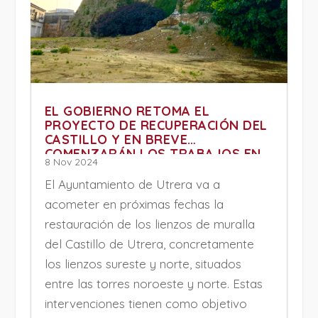
EL GOBIERNO RETOMA EL
PROYECTO DE RECUPERACIÓN DEL
CASTILLO Y EN BREVE
COMENZARÁN LOS TRABAJOS EN
8 Nov 2024
LOS LIENZOS DE MURALLAS
El Ayuntamiento de Utrera va a
acometer en próximas fechas la
restauración de los lienzos de muralla
del Castillo de Utrera, concretamente
los lienzos sureste y norte, situados
entre las torres noroeste y norte. Estas
intervenciones tienen como objetivo