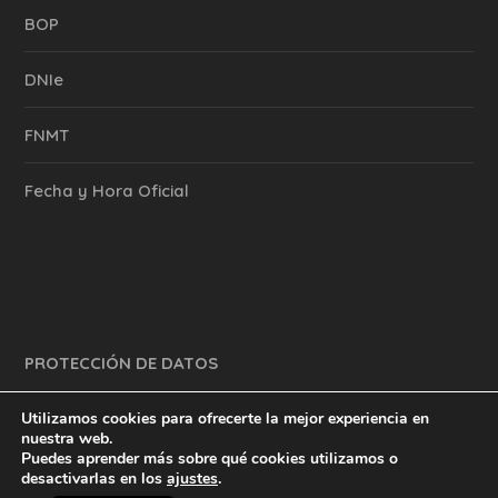
BOP
DNIe
FNMT
Fecha y Hora Oficial
PROTECCIÓN DE DATOS
Utilizamos cookies para ofrecerte la mejor experiencia en
nuestra web.
Puedes aprender más sobre qué cookies utilizamos o
y mucho más.
inventtatte es Marketing Online Sevilla
desactivarlas en los
ajustes
.
English
@2023