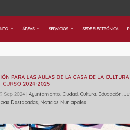
ENTO
ÁREAS
SERVICIOS
SEDE ELECTRÓNICA
P
IÓN PARA LAS AULAS DE LA CASA DE LA CULTURA 
CURSO 2024-2025
9 Sep 2024
|
Ayuntamiento
,
Ciudad
,
Cultura
,
Educación, J
icias Destacadas
,
‎Noticias Municipales