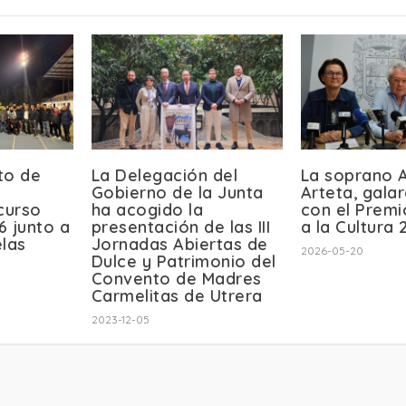
to de
La Delegación del
La soprano 
Gobierno de la Junta
Arteta, gala
curso
ha acogido la
con el Prem
6 junto a
presentación de las III
a la Cultura 
elas
Jornadas Abiertas de
2026-05-20
Dulce y Patrimonio del
Convento de Madres
Carmelitas de Utrera
2023-12-05