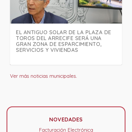
L ANTIGUO SOLAR DE LA PLAZA DE
LA RENOVACIÓN DEL ASFALTADO YA
EL SERVICIO QUE PRESTA EL CENTRO
UTRERA 
OROS DEL ARRECIFE SERÁ UNA
ES VISIBLE EN LA MULATA, MAR
DE ATENCIÓN INFANTIL TEMPRANA
CAMPAÑA
RAN ZONA DE ESPARCIMIENTO,
ADRIÁTICO Y ESCULTOR ANTONIO
(CAIT), NO SUFRIRÁ CAMBIOS
LO NUES
ERVICIOS Y VIVIENDAS
SUSILLO
CORRECT
RESIDUO
Ver más noticias municipales.
NOVEDADES
Facturación Electrónica