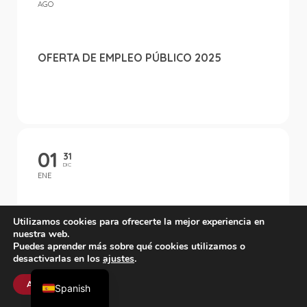
AGO
OFERTA DE EMPLEO PÚBLICO 2025
01
31
DIC
ENE
LISTA DEFINITIVA DE CANDIDATOS A
Utilizamos cookies para ofrecerte la mejor experiencia en
JURADOS QUE TENDRÁ VIGENCIA DURANTE
nuestra web.
EL PRÓXIMO BIENIO 2025-2026
Puedes aprender más sobre qué cookies utilizamos o
desactivarlas en los
ajustes
.
English
Aceptar
Spanish