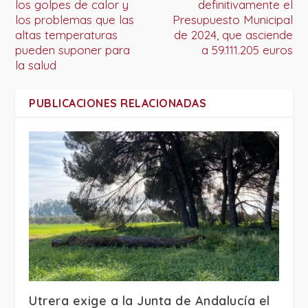
los golpes de calor y
definitivamente el
los problemas que las
Presupuesto Municipal
altas temperaturas
de 2024, que asciende
pueden suponer para
a 59.111.205 euros
la salud
PUBLICACIONES RELACIONADAS
Utrera exige a la Junta de Andalucía el