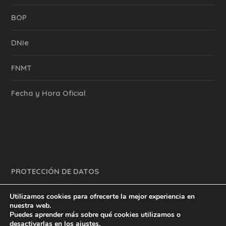
BOP
DNIe
FNMT
Fecha y Hora Oficial
PROTECCIÓN DE DATOS
Utilizamos cookies para ofrecerte la mejor experiencia en
nuestra web.
Puedes aprender más sobre qué cookies utilizamos o
y mucho más.
inventtatte es Marketing Online Sevilla
desactivarlas en los
ajustes
.