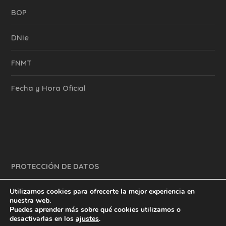
BOP
DNIe
FNMT
Fecha y Hora Oficial
PROTECCIÓN DE DATOS
Utilizamos cookies para ofrecerte la mejor experiencia en
nuestra web.
Puedes aprender más sobre qué cookies utilizamos o
y mucho más.
inventtatte es Marketing Online Sevilla
desactivarlas en los
ajustes
.
English