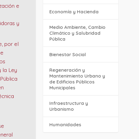
ización e
Economía y Hacienda
idoras y
Medio Ambiente, Cambio
Climático y Salubridad
Pública
, por el
de
Bienestar Social
los
 la Ley
Regeneración y
Mantenimiento Urbano y
 Pública
de Edificios Públicos
en
Municipales
écnica
Infraestructura y
Urbanismo
Humanidades
se
eneral