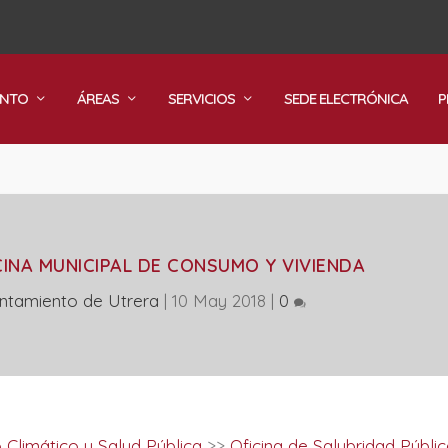
ENTO
ÁREAS
SERVICIOS
SEDE ELECTRÓNICA
P
CINA MUNICIPAL DE CONSUMO Y VIVIENDA
ntamiento de Utrera
|
10 May 2018
|
0
Climático y Salud Pública
>>
Oficina de Salubridad Públic