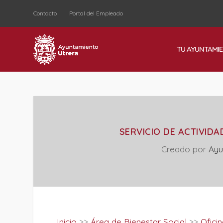
Contacto
Portal del Empleado
TU AYUNTAMI
SERVICIO DE ACTIVID
Creado por
Ayu
Inicio
>>
Área de Bienestar Social
>>
Ofici