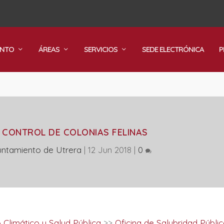
ENTO
ÁREAS
SERVICIOS
SEDE ELECTRÓNICA
P
E CONTROL DE COLONIAS FELINAS
ntamiento de Utrera
|
12 Jun 2018
|
0
Climático y Salud Pública
>>
Oficina de Salubridad Públic