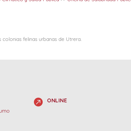
s colonias felinas urbanas de Utrera.

ONLINE
sumo