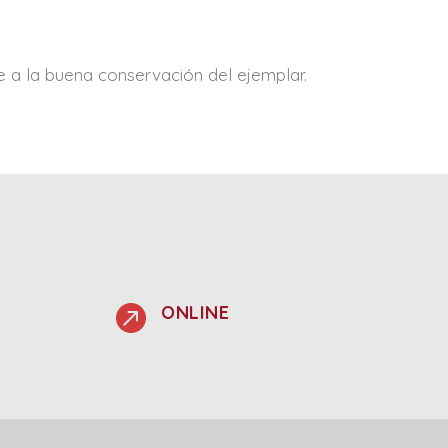
e a la buena conservación del ejemplar.

ONLINE