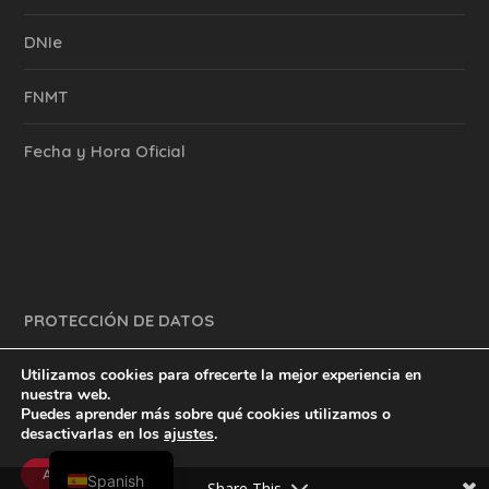
DNIe
FNMT
Fecha y Hora Oficial
PROTECCIÓN DE DATOS
Utilizamos cookies para ofrecerte la mejor experiencia en
nuestra web.
Puedes aprender más sobre qué cookies utilizamos o
y mucho más.
inventtatte es Marketing Online Sevilla
desactivarlas en los
ajustes
.
English
@2023
Aceptar
Spanish
Share This