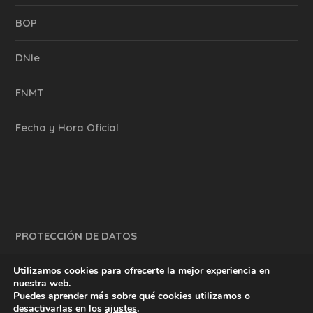
BOP
DNIe
FNMT
Fecha y Hora Oficial
PROTECCIÓN DE DATOS
Utilizamos cookies para ofrecerte la mejor experiencia en
nuestra web.
Puedes aprender más sobre qué cookies utilizamos o
y mucho más.
inventtatte es Marketing Online Sevilla
desactivarlas en los
ajustes
.