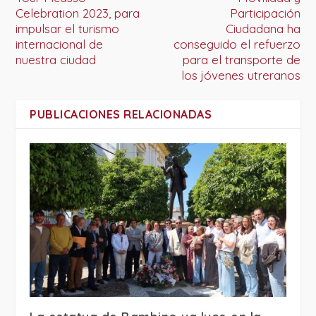
Celebration 2023, para
Participación
impulsar el turismo
Ciudadana ha
internacional de
conseguido el refuerzo
nuestra ciudad
para el transporte de
los jóvenes utreranos
PUBLICACIONES RELACIONADAS