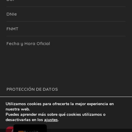
DNIe
FNMT
Fecha y Hora Oficial
PROTECCIÓN DE DATOS
Utilizamos cookies para ofrecerte la mejor experiencia en
nuestra web.
Puedes aprender más sobre qué cookies utilizamos o
y mucho más.
inventtatte es Marketing Online Sevilla
desactivarlas en los
ajustes
.
English
@2023
Aceptar