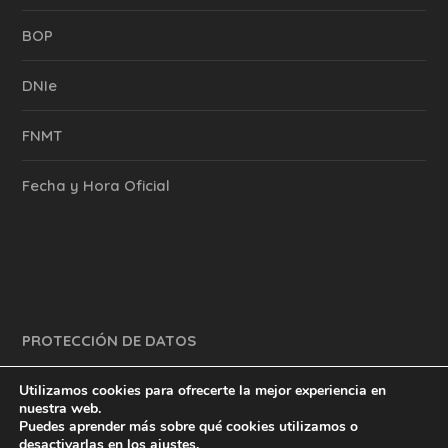
BOP
DNIe
FNMT
Fecha y Hora Oficial
PROTECCIÓN DE DATOS
Utilizamos cookies para ofrecerte la mejor experiencia en
nuestra web.
Puedes aprender más sobre qué cookies utilizamos o
y mucho más.
inventtatte es Marketing Online Sevilla
desactivarlas en los
ajustes
.