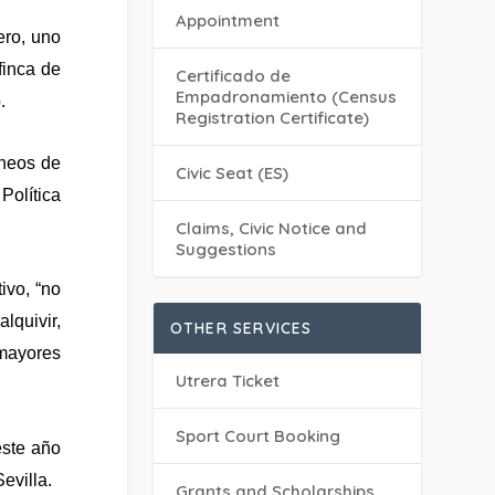
Appointment
ero, uno
finca de
Certificado de
Empadronamiento (Census
.
Registration Certificate)
áneos de
Civic Seat (ES)
Política
Claims, Civic Notice and
Suggestions
ivo, “no
quivir,
OTHER SERVICES
 mayores
Utrera Ticket
Sport Court Booking
este año
evilla.
Grants and Scholarships