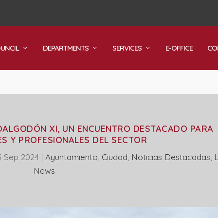
OUNCIL
DEPARTMENTS
SERVICES
E-OFFICE
CO
OALGODÓN XI, UN ENCUENTRO DESTACADO PARA
S Y PROFESIONALES DEL SECTOR
3 Sep 2024
|
Ayuntamiento
,
Ciudad
,
Noticias Destacadas
,
News