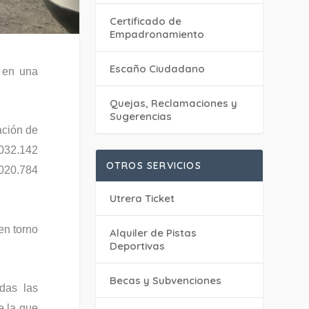
Certificado de
Empadronamiento
Escaño Ciudadano
o en una
Quejas, Reclamaciones y
Sugerencias
ación de
.032.142
OTROS SERVICIOS
.020.784
Utrera Ticket
en torno
Alquiler de Pistas
Deportivas
Becas y Subvenciones
das las
e la que