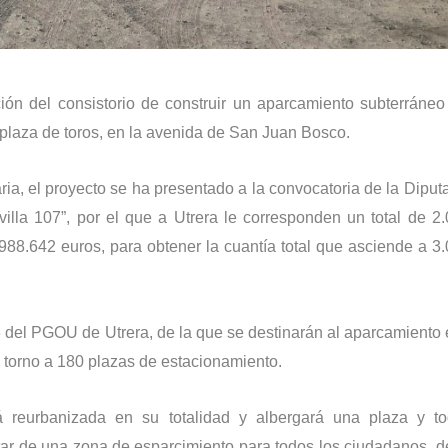
ción del consistorio de construir un aparcamiento subterráne
 plaza de toros, en la avenida de San Juan Bosco.
ria, el proyecto se ha presentado a la convocatoria de la Diput
illa 107”, por el que a Utrera le corresponden un total de 2
 988.642 euros, para obtener la cuantía total que asciende a 3
 del PGOU de Utrera, de la que se destinarán al aparcamiento 
torno a 180 plazas de estacionamiento.
 reurbanizada en su totalidad y albergará una plaza y to
utar de una zona de esparcimiento para todos los ciudadanos, d