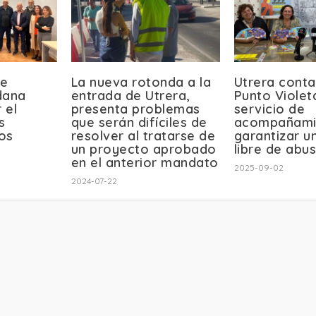
de
La nueva rotonda a la
Utrera conta
dana
entrada de Utrera,
Punto Violet
 el
presenta problemas
servicio de
s
que serán difíciles de
acompañami
os
resolver al tratarse de
garantizar u
un proyecto aprobado
libre de abu
en el anterior mandato
2025-09-02
2024-07-22