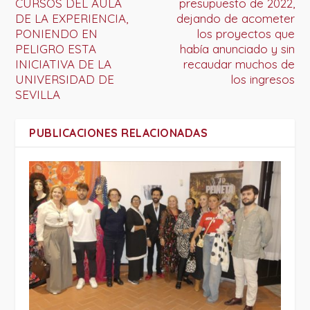
CURSOS DEL AULA
presupuesto de 2022,
DE LA EXPERIENCIA,
dejando de acometer
PONIENDO EN
los proyectos que
PELIGRO ESTA
había anunciado y sin
INICIATIVA DE LA
recaudar muchos de
UNIVERSIDAD DE
los ingresos
SEVILLA
PUBLICACIONES RELACIONADAS