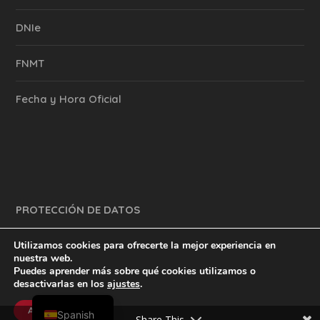
DNIe
FNMT
Fecha y Hora Oficial
PROTECCIÓN DE DATOS
Utilizamos cookies para ofrecerte la mejor experiencia en
nuestra web.
Puedes aprender más sobre qué cookies utilizamos o
y mucho más.
inventtatte es Marketing Online Sevilla
desactivarlas en los
ajustes
.
English
@2023
Aceptar
Spanish
Share This