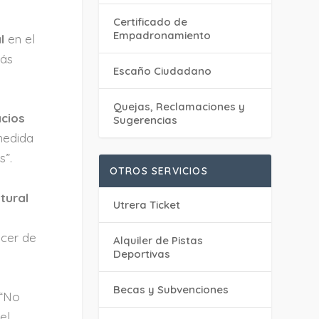
P
Certificado de
Empadronamiento
l
en el
más
Escaño Ciudadano
Quejas, Reclamaciones y
cios
Sugerencias
medida
s”.
OTROS SERVICIOS
tural
Utrera Ticket
ocer de
Alquiler de Pistas
Deportivas
Becas y Subvenciones
 “No
el