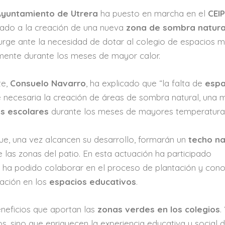
Ayuntamiento de Utrera
ha puesto en marcha en el
CEI
ado a la creación de una nueva
zona de sombra natura
 surge ante la necesidad de dotar al colegio de espacios 
mente durante los meses de mayor calor.
te,
Consuelo Navarro
, ha explicado que “la falta de
espa
 necesaria la creación de áreas de sombra natural, una 
os escolares
durante los meses de mayores temperatura
e, una vez alcancen su desarrollo, formarán un
techo na
las zonas del patio. En esta actuación ha participado
 ha podido colaborar en el proceso de plantación y con
ación en los
espacios educativos
.
neficios que aportan las
zonas verdes en los colegios
.
s, sino que enriquecen la experiencia educativa y social d