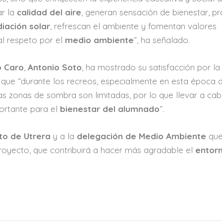
ar la
calidad del aire
, generan sensación de bienestar, p
diación solar
, refrescan el ambiente y fomentan valores
al respeto por el
medio ambiente
”, ha señalado.
o Caro
,
Antonio Soto
, ha mostrado su satisfacción por la
 que “durante los recreos, especialmente en esta época d
 las zonas de sombra son limitadas, por lo que llevar a ca
ortante para el
bienestar del alumnado
”.
to de Utrera
y a la
delegación de Medio Ambiente
que
proyecto, que contribuirá a hacer más agradable el
entor