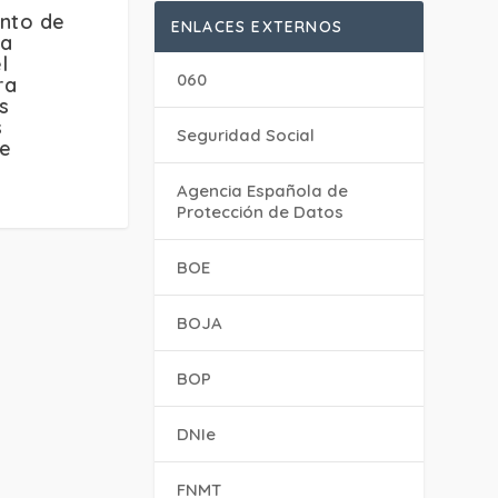
ento de
ENLACES EXTERNOS
la
l
060
ra
s
s
Seguridad Social
de
e
Agencia Española de
Protección de Datos
BOE
BOJA
BOP
DNIe
FNMT