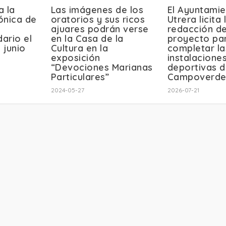
a la
Las imágenes de los
El Ayuntami
ónica de
oratorios y sus ricos
Utrera licita 
ajuares podrán verse
redacción de
dario el
en la Casa de la
proyecto pa
 junio
Cultura en la
completar la
exposición
instalacione
“Devociones Marianas
deportivas 
Particulares”
Campoverd
2024-05-27
2026-07-21