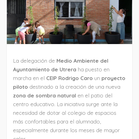
La delegación de
Medio Ambiente del
Ayuntamiento de Utrera
ha puesto en
marcha en el
CEIP Rodrigo Caro
un
proyecto
piloto
destinado a la creación de una nueva
zona de sombra natural
en el patio del
centro educativo. La iniciativa surge ante la
necesidad de dotar al colegio de espacios
más confortables para el alumnado,
especialmente durante los meses de mayor
calor.