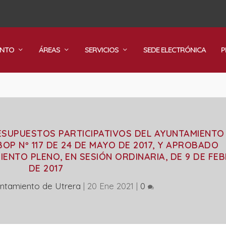
ENTO
ÁREAS
SERVICIOS
SEDE ELECTRÓNICA
P
SUPUESTOS PARTICIPATIVOS DEL AYUNTAMIENTO
BOP Nº 117 DE 24 DE MAYO DE 2017, Y APROBADO
IENTO PLENO, EN SESIÓN ORDINARIA, DE 9 DE FE
DE 2017
ntamiento de Utrera
|
20 Ene 2021
|
0