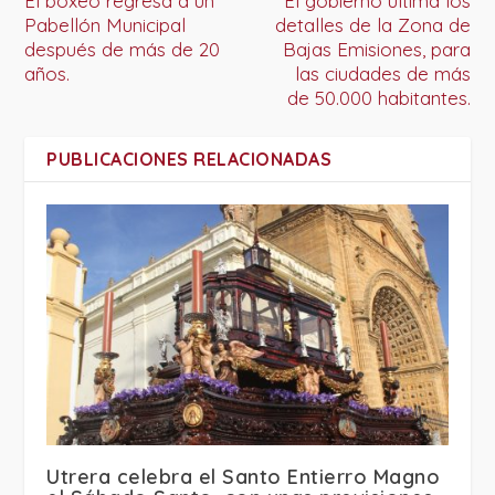
El boxeo regresa a un
El gobierno ultima los
Pabellón Municipal
detalles de la Zona de
después de más de 20
Bajas Emisiones, para
años.
las ciudades de más
de 50.000 habitantes.
PUBLICACIONES RELACIONADAS
Utrera celebra el Santo Entierro Magno