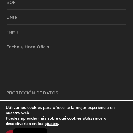
BOP
DNIe
FNMT
Fecha y Hora Oficial
PROTECCIÓN DE DATOS
Utilizamos cookies para ofrecerte la mejor experiencia en
nuestra web.
Puedes aprender más sobre qué cookies utilizamos o
y mucho más.
inventtatte es Marketing Online Sevilla
desactivarlas en los
ajustes
.
English
@2023