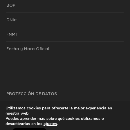
BOP
DNIe
FNMT
Fecha y Hora Oficial
PROTECCIÓN DE DATOS
Utilizamos cookies para ofrecerte la mejor experiencia en
nuestra web.
Puedes aprender más sobre qué cookies utilizamos o
y mucho más.
inventtatte es Marketing Online Sevilla
desactivarlas en los
ajustes
.
English
@2023