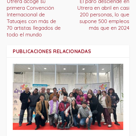
Utrera acoge su
El paro desciende en
primera Convención
Utrera en abril en casi
Internacional de
200 personas, lo que
Tatuajes con más de
supone 500 empleos
70 artistas llegados de
más que en 2024
todo el mundo
PUBLICACIONES RELACIONADAS