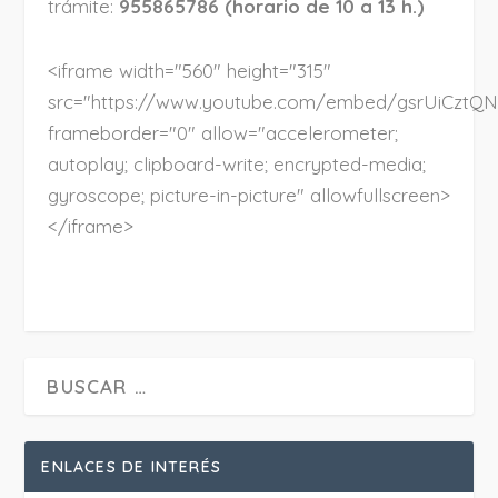
trámite:
955865786 (horario de 10 a 13 h.)
<iframe width="560" height="315"
src="https://www.youtube.com/embed/gsrUiCztQN
frameborder="0" allow="accelerometer;
autoplay; clipboard-write; encrypted-media;
gyroscope; picture-in-picture" allowfullscreen>
</iframe>
ENLACES DE INTERÉS