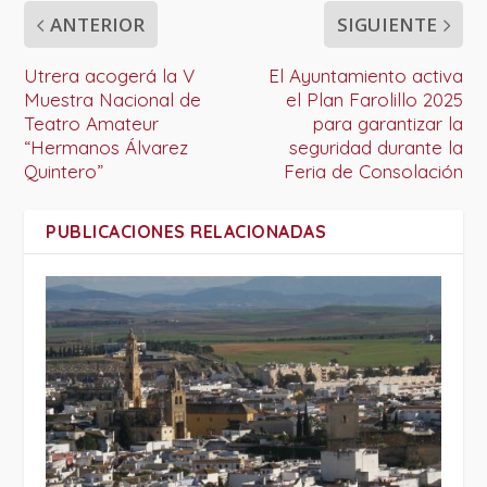
ANTERIOR
SIGUIENTE
Utrera acogerá la V
El Ayuntamiento activa
Muestra Nacional de
el Plan Farolillo 2025
Teatro Amateur
para garantizar la
“Hermanos Álvarez
seguridad durante la
Quintero”
Feria de Consolación
PUBLICACIONES RELACIONADAS