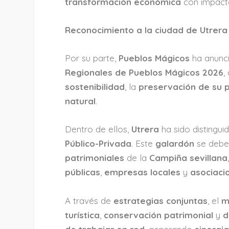
transformación económica
con impacto
Reconocimiento a la ciudad de Utrera
Por su parte,
Pueblos Mágicos
ha anunc
Regionales de Pueblos Mágicos 2026
,
sostenibilidad
, la
preservación de su 
natural
.
Dentro de ellos,
Utrera
ha sido distingui
Público-Privada
. Este
galardón
se debe
patrimoniales
de la
Campiña sevillana
públicas
,
empresas locales
y
asociaci
A través de
estrategias conjuntas
, el
m
turística
,
conservación patrimonial
y
d