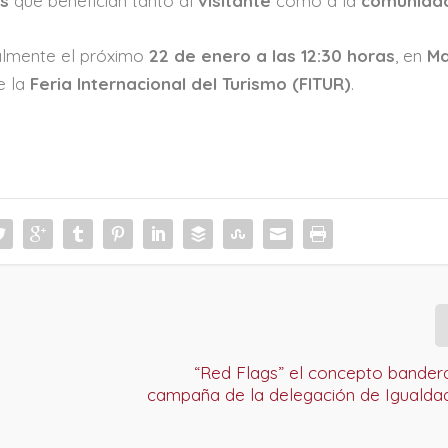
as
que benefician tanto al
visitante
como a la
comunidad
almente el próximo
22 de enero a las 12:30 horas
, en
Ma
e la
Feria Internacional del Turismo (FITUR)
.
“Red Flags” el concepto bandera
campaña de la delegación de Igualdad