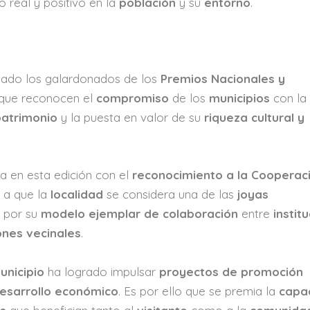
 real y positivo en la
población
y su
entorno
.
iado los galardonados de los
Premios Nacionales y
 que reconocen el
compromiso
de los
municipios
con la
patrimonio
y la puesta en valor de su
riqueza cultural y
da en esta edición con el
reconocimiento a la Cooperac
 a que la
localidad
se considera una de las
joyas
, por su
modelo ejemplar de colaboración
entre
instit
ones vecinales
.
unicipio
ha logrado impulsar
proyectos de promoción
esarrollo económico
. Es por ello que se premia la
capa