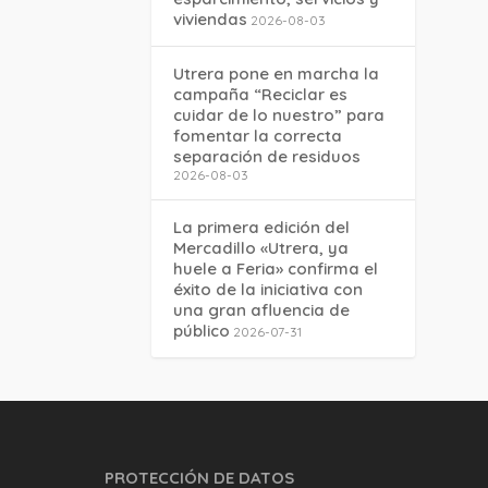
viviendas
2026-08-03
Utrera pone en marcha la
campaña “Reciclar es
cuidar de lo nuestro” para
fomentar la correcta
separación de residuos
2026-08-03
La primera edición del
Mercadillo «Utrera, ya
huele a Feria» confirma el
éxito de la iniciativa con
una gran afluencia de
público
2026-07-31
PROTECCIÓN DE DATOS