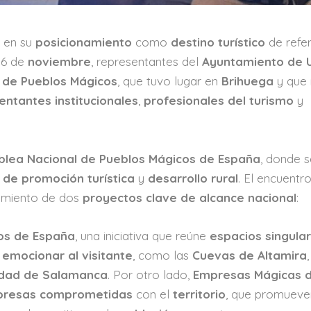
 en su
posicionamiento
como
destino turístico
de refe
 16 de
noviembre
, representantes del
Ayuntamiento de 
 de Pueblos Mágicos
, que tuvo lugar en
Brihuega
y que 
entantes institucionales
,
profesionales del turismo
y
lea Nacional de Pueblos Mágicos de España
, donde 
 de promoción turística
y
desarrollo rural
. El encuentr
zamiento de dos
proyectos clave de alcance nacional
:
os de España
, una iniciativa que reúne
espacios singula
e
emocionar al visitante
, como las
Cuevas de Altamira
,
idad de Salamanca
. Por otro lado,
Empresas Mágicas 
presas comprometidas
con el
territorio
, que promueve