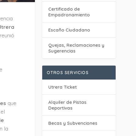
Certificado de
Empadronamiento
rencia
Utrera
Escaño Ciudadano
reunió
Quejas, Reclamaciones y
Sugerencias
se
OTROS SERVICIOS
o
Utrera Ticket
Alquiler de Pistas
res
que
Deportivas
 el
de
Becas y Subvenciones
n la