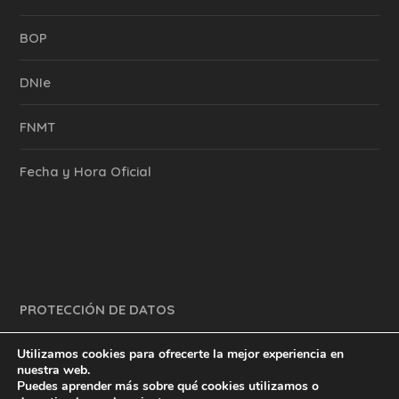
BOP
DNIe
FNMT
Fecha y Hora Oficial
PROTECCIÓN DE DATOS
Utilizamos cookies para ofrecerte la mejor experiencia en
nuestra web.
Puedes aprender más sobre qué cookies utilizamos o
y mucho más.
inventtatte es Marketing Online Sevilla