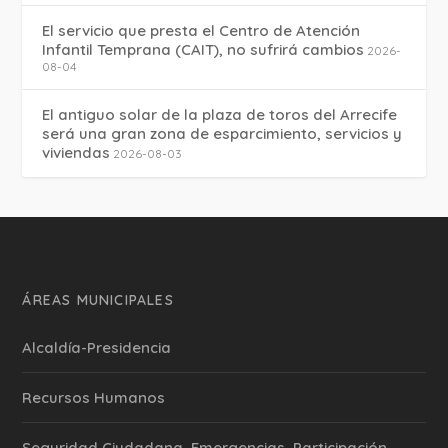
El servicio que presta el Centro de Atención
Infantil Temprana (CAIT), no sufrirá cambios
2026-
08-04
El antiguo solar de la plaza de toros del Arrecife
será una gran zona de esparcimiento, servicios y
viviendas
2026-08-03
ÁREAS MUNICIPALES
Alcaldía-Presidencia
Recursos Humanos
Seguridad Ciudadana, Emergencias, Participación