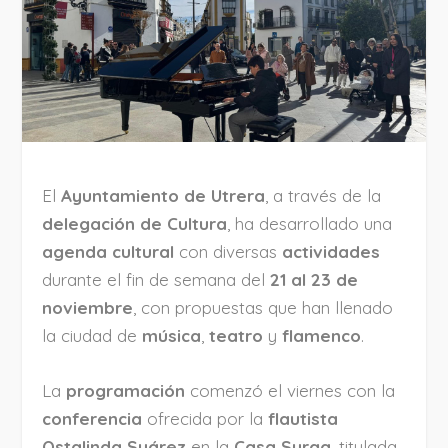
El
Ayuntamiento de Utrera
, a través de la
delegación de Cultura
, ha desarrollado una
agenda cultural
con diversas
actividades
durante el fin de semana del
21 al 23 de
noviembre
, con propuestas que han llenado
la ciudad de
música
,
teatro
y
flamenco
.
La
programación
comenzó el viernes con la
conferencia
ofrecida por la
flautista
Ostalinda Suárez
en la
Casa Surga
, titulada