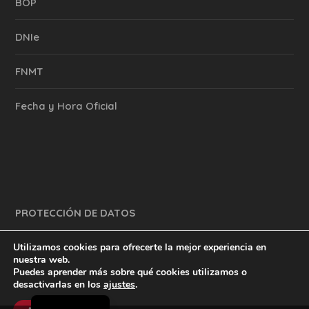
BOP
DNIe
FNMT
Fecha y Hora Oficial
PROTECCIÓN DE DATOS
Utilizamos cookies para ofrecerte la mejor experiencia en
nuestra web.
Puedes aprender más sobre qué cookies utilizamos o
y mucho más.
inventtatte es Marketing Online Sevilla
desactivarlas en los
ajustes
.
English
@2023