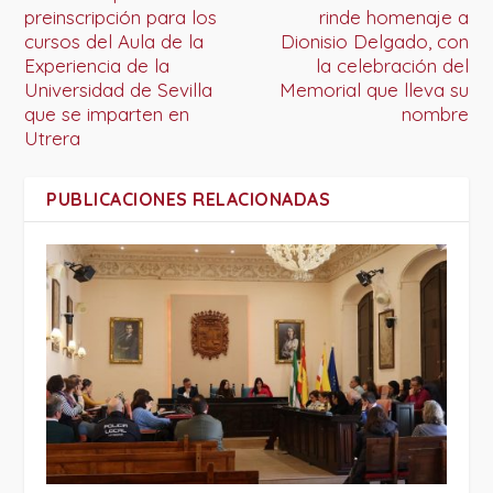
preinscripción para los
rinde homenaje a
cursos del Aula de la
Dionisio Delgado, con
Experiencia de la
la celebración del
Universidad de Sevilla
Memorial que lleva su
que se imparten en
nombre
Utrera
PUBLICACIONES RELACIONADAS