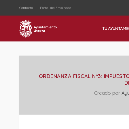
Contacto
Portal del Empleado
TU AYUNTAMI
ORDENANZA FISCAL Nº3: IMPUEST
D
Creado por
Ay