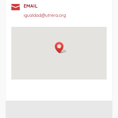

EMAIL
igualdad@utrera.org