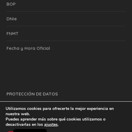
BOP
DNIe
FNMT
Fecha y Hora Oficial
PROTECCIÓN DE DATOS
Utilizamos cookies para ofrecerte la mejor experiencia en
nuestra web.
Puedes aprender más sobre qué cookies utilizamos o
y mucho más.
inventtatte es Marketing Online Sevilla
desactivarlas en los
ajustes
.
English
@2023