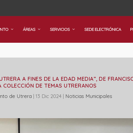
ENTO
ÁREAS
SERVICIOS
SEDE ELECTRÓNICA
P
TRERA A FINES DE LA EDAD MEDIA”, DE FRANCIS
A COLECCIÓN DE TEMAS UTRERANOS
nto de Utrera
|
13 Dic 2024
|
‎Noticias Municipales