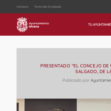
Contacto
Portal del Empleado
TU AYUNTAMI
PRESENTADO “EL CONCEJO DE U
SALGADO, DE L
Publicado por
Ayuntamie