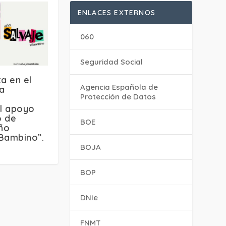
ENLACES EXTERNOS
060
Seguridad Social
ta en el
Agencia Española de
a
Protección de Datos
el apoyo
o de
BOE
Año
 Bambino”.
BOJA
BOP
DNIe
FNMT