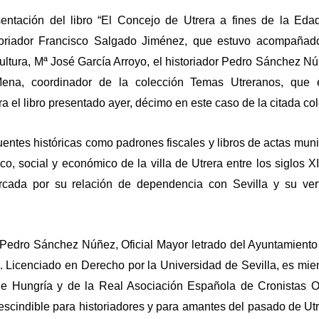
sentación del libro “El Concejo de Utrera a fines de la Ed
storiador Francisco Salgado Jiménez, que estuvo acompañad
ltura, Mª José García Arroyo, el historiador Pedro Sánchez Nú
 Mena, coordinador de la colección Temas Utreranos, que e
a el libro presentado ayer, décimo en este caso de la citada co
fuentes históricas como padrones fiscales y libros de actas muni
co, social y económico de la villa de Utrera entre los siglos X
cada por su relación de dependencia con Sevilla y su vert
no Pedro Sánchez Núñez,
Oficial Mayor letrado del Ayuntamient
. Licenciado en Derecho por la Universidad de Sevilla, es mi
e Hungría y de la Real Asociación Española de Cronistas Of
rescindible para historiadores y para amantes del pasado de Ut