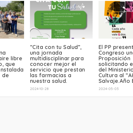
“Cita con tu Salud”,
El PP presen
na
una jornada
Congreso un
ire libre
multidisciplinar para
Proposición
o, que
conocer mejor el
solicitando 
nstalada
servicio que prestan
del Ministeri
s de
las farmacias a
Cultura al “
nuestra salud.
Salvaje.Año
2024-10-28
2024-05-03