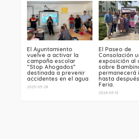
El Ayuntamiento
El Paseo de
vuelve a activar la
Consolación u
campaña escolar
exposición al a
“Stop Ahogados”
sobre Bambin
destinada a prevenir
permanecerá i
accidentes en el agua
hasta despué
Feria.
2025-05-28
2024-05-13