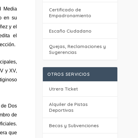
ad Media
Certificado de
Empadronamiento
o en su
ñez y el
Escaño Ciudadano
dita el
lección.
Quejas, Reclamaciones y
Sugerencias
cipales,
IV y XV,
OTROS SERVICIOS
iginoso
Utrera Ticket
Alquiler de Pistas
o de Dos
Deportivas
embro de
iciales.
Becas y Subvenciones
rera que