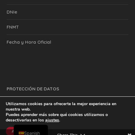
DNIe
FNMT
Fecha y Hora Oficial
PROTECCIÓN DE DATOS
Utilizamos cookies para ofrecerte la mejor experiencia en
nuestra web.
Puedes aprender más sobre qué cookies utilizamos o
y mucho más.
inventtatte es Marketing Online Sevilla
desactivarlas en los
ajustes
.
English
@2023
Aceptar
Spanish