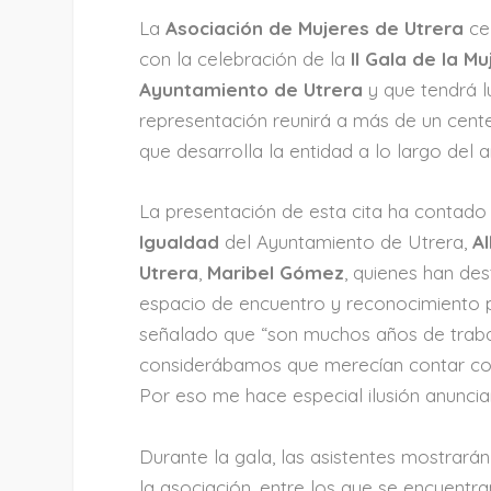
La
Asociación de Mujeres de Utrera
ce
con la celebración de la
II Gala de la Mu
Ayuntamiento de Utrera
y que tendrá l
representación reunirá a más de un centen
que desarrolla la entidad a lo largo del a
La presentación de esta cita ha contado
Igualdad
del Ayuntamiento de Utrera,
Al
Utrera
,
Maribel Gómez
, quienes han de
espacio de encuentro y reconocimiento pa
señalado que “son muchos años de trabaj
considerábamos que merecían contar con 
Por eso me hace especial ilusión anuncia
Durante la gala, las asistentes mostrará
la asociación, entre los que se encuentr