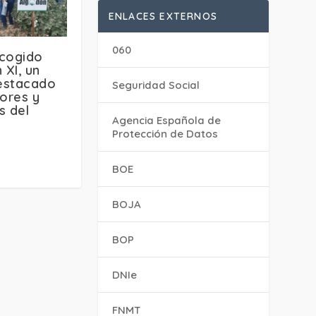
ENLACES EXTERNOS
060
acogido
XI, un
estacado
Seguridad Social
tores y
s del
Agencia Española de
Protección de Datos
BOE
BOJA
BOP
DNIe
FNMT