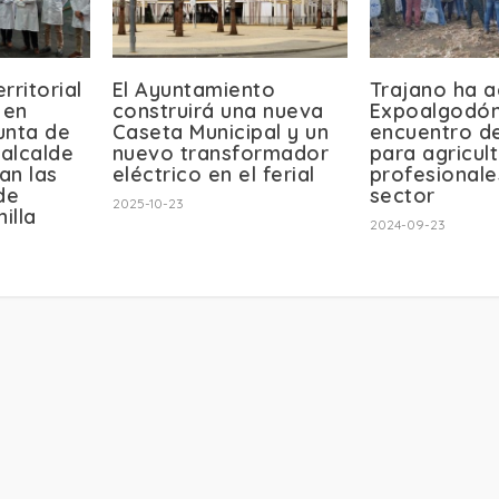
rritorial
El Ayuntamiento
Trajano ha 
 en
construirá una nueva
Expoalgodón 
Junta de
Caseta Municipal y un
encuentro d
 alcalde
nuevo transformador
para agricul
an las
eléctrico en el ferial
profesionale
de
sector
2025-10-23
illa
2024-09-23