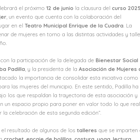
lebrará el próximo
12 de junio
la clausura del
curso 202
jer
, un evento que cuenta con la colaboración del
ugar en el
Teatro Municipal Enrique de la Cuadra
. La
ar de mujeres en torno a las distintas actividades y tall
ño.
 con la participación de la delegada de
Bienestar Social
ba Padilla
, y la presidenta de la
Asociación de Mujeres 
stacado la importancia de consolidar esta iniciativa como
ra las mujeres del municipio. En este sentido, Padilla ha
o los que respaldan la trayectoria de esta asociación y
un espacio propio para poner en valor todo lo que real
r la celebración de esta segunda edición”.
n el resultado de algunos de los
talleres
que se imparten
an
crochet
,
encaje de bolillos
,
costura
,
yoga
,
lectura
,