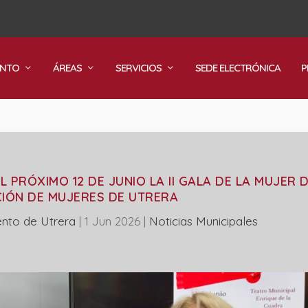
ENTO
ÁREAS
SERVICIOS
SEDE ELECTRÓNICA
P
 PRÓXIMO 12 DE JUNIO LA II GALA DE LA MUJER D
IÓN DE MUJERES DE UTRERA
nto de Utrera
|
1 Jun 2026
|
‎Noticias Municipales