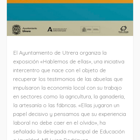
El Ayuntamiento de Utrera organiza la
exposición «Hablemos de ellas», una iniciativa
intercentro que nace con el objeto de
recuperar los testimonios de las abuelas que
impulsaron la economía local con su trabajo
en sectores como la agricultura, la ganadería,
la artesanía o las fábricas. «Ellas jugaron un
papel decisivo y pensamos que su experiencia
laboral no debe caer en el olvido», ha
señalado la delegada municipal de Educación