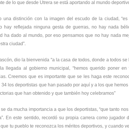
e de lo que desde Utrera se está aportando al mundo deportiv
 una distinción con la imagen del escudo de la ciudad, “es
o hay reflejada ninguna gesta de guerras, no hay nada béli
dad ha dado al mundo, por eso pensamos que no hay nada mej
stra ciudad”.
Bascón, dio la bienvenida “a la casa de todos, donde a todos se l
la llegada al gobierno municipal, “hemos querido poner en 
ilias. Creemos que es importante que se les haga este recono
 34 los deportistas que han pasado por aquí y a los que hemos
victorias que han obtenido y que también hoy celebramos”
se da mucha importancia a que los deportistas, “que tanto nos
a”. En este sentido, recordó su propia carrera como jugador d
e que tu pueblo te reconozca los méritos deportivos, y cuando v