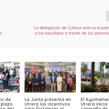
La delegación de Cultura acerca el patr
as
a los escolares a través de los person
to de
La Junta presenta en
El Ayuntami
 plazo
Utrera los incentivos
Utrera inici
rso del
para fortalecer el
campaña de