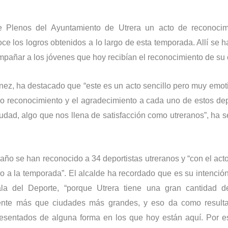
e Plenos del Ayuntamiento de Utrera un acto de reconocim
oce los logros obtenidos a lo largo de esta temporada. Allí se 
mpañar a los jóvenes que hoy recibían el reconocimiento de su 
nez, ha destacado que “este es un acto sencillo pero muy emot
o reconocimiento y el agradecimiento a cada uno de estos dep
udad, algo que nos llena de satisfacción como utreranos”, ha 
año se han reconocido a 34 deportistas utreranos y “con el act
 a la temporada”. El alcalde ha recordado que es su intención
la del Deporte, “porque Utrera tiene una gran cantidad d
mente más que ciudades más grandes, y eso da como result
esentados de alguna forma en los que hoy están aquí. Por e