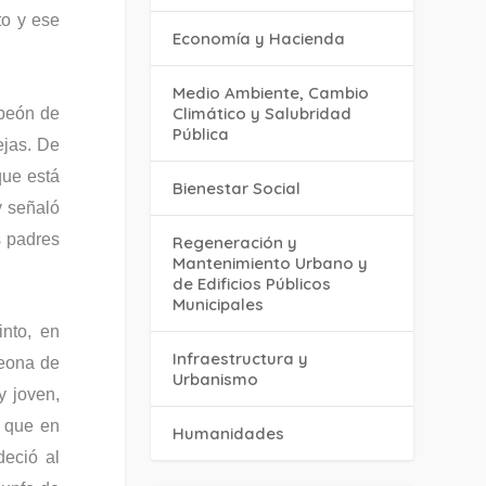
to y ese
Economía y Hacienda
Medio Ambiente, Cambio
Climático y Salubridad
mpeón de
Pública
ejas. De
que está
Bienestar Social
y señaló
s padres
Regeneración y
Mantenimiento Urbano y
de Edificios Públicos
Municipales
nto, en
Infraestructura y
peona de
Urbanismo
 joven,
e que en
Humanidades
deció al