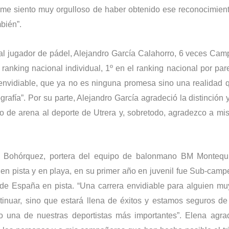
 me siento muy orgulloso de haber obtenido ese reconocimien
bién”.
ó al jugador de pádel, Alejandro García Calahorro, 6 veces Ca
nking nacional individual, 1º en el ranking nacional por par
nvidiable, que ya no es ninguna promesa sino una realidad 
rafía”. Por su parte, Alejandro García agradeció la distinción 
to de arena al deporte de Utrera y, sobretodo, agradezco a mi
z Bohórquez,
portera del equipo de
balonmano BM Montequi
en pista y en playa, en su primer año en juvenil fue Sub-cam
 España en pista. “Una carrera envidiable para alguien muy
inuar, sino que estará llena de éxitos y estamos seguros d
o una de nuestras deportistas más importantes”. Elena agra