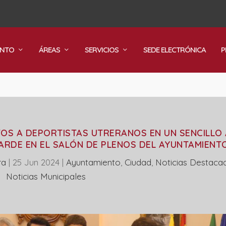
ENTO
ÁREAS
SERVICIOS
SEDE ELECTRÓNICA
P
OS A DEPORTISTAS UTRERANOS EN UN SENCILLO
ARDE EN EL SALÓN DE PLENOS DEL AYUNTAMIENTO
ra
|
25 Jun 2024
|
Ayuntamiento
,
Ciudad
,
Noticias Destaca
‎Noticias Municipales