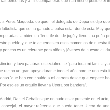
 las personas y a mis compañeras que han hecho posible el tr
 Luis Pérez Maqueda, de quien el delegado de Deportes dijo que 
 futbolista que se ha ganado a pulso estar donde está. Muy qu
emporadas, también en Tenerife donde jugó y tiene una peña pr
stro pueblo y, que te acuerdes en esos momentos de nuestra ti
y por eso es un referente para niños y jóvenes de nuestra ciuda
inción y tuvo palabras especialmente “para toda mi familia y 
ue recibo un gran apoyo durante todo el año, porque uno está f
onas “que han contribuido a mi carrera desde que empecé h
Por eso es un orgullo llevar a Utrera por bandera”.
 Madrid, Daniel Ceballos que no pudo estar presente en el acto,
 concejal, el mayor referente que puede tener Utrera de una