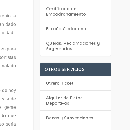
Certificado de
Empadronamiento
iento a
han dado
Escaño Ciudadano
ciudad.
Quejas, Reclamaciones y
Sugerencias
ivo para
ortistas
señalado
OTROS SERVICIOS
Utrera Ticket
o de hoy
Alquiler de Pistas
 y la de
Deportivas
e gente
ado que
Becas y Subvenciones
so sería