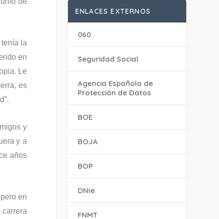
iunfo de
ENLACES EXTERNOS
060
tenía la
erido en
Seguridad Social
opia. Le
Agencia Española de
erra, es
Protección de Datos
d”.
BOE
amigos y
BOJA
uera y a
ace años
BOP
DNIe
 pero en
 carrera
FNMT