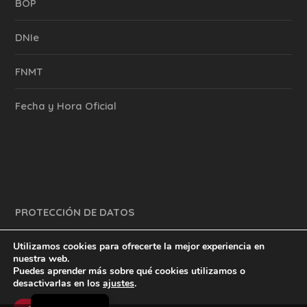
BOP
DNIe
FNMT
Fecha y Hora Oficial
PROTECCIÓN DE DATOS
Utilizamos cookies para ofrecerte la mejor experiencia en
nuestra web.
Puedes aprender más sobre qué cookies utilizamos o
y mucho más.
inventtatte es Marketing Online Sevilla
desactivarlas en los
ajustes
.
English
@2023