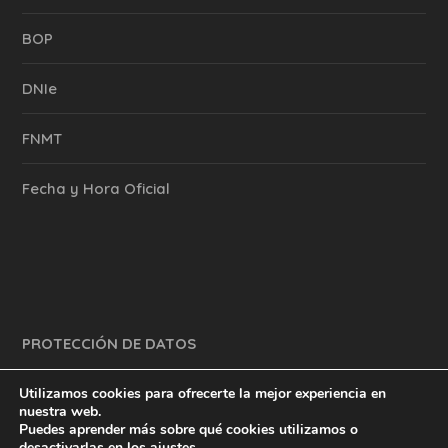
BOP
DNIe
FNMT
Fecha y Hora Oficial
PROTECCIÓN DE DATOS
Utilizamos cookies para ofrecerte la mejor experiencia en
nuestra web.
Puedes aprender más sobre qué cookies utilizamos o
y mucho más.
inventtatte es Marketing Online Sevilla
desactivarlas en los
ajustes
.