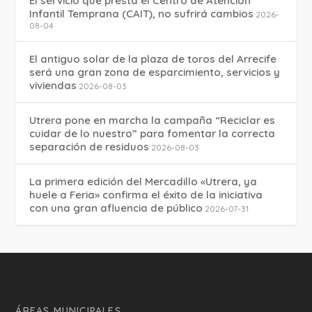
El servicio que presta el Centro de Atención
Infantil Temprana (CAIT), no sufrirá cambios
2026-
08-04
El antiguo solar de la plaza de toros del Arrecife
será una gran zona de esparcimiento, servicios y
viviendas
2026-08-03
Utrera pone en marcha la campaña “Reciclar es
cuidar de lo nuestro” para fomentar la correcta
separación de residuos
2026-08-03
La primera edición del Mercadillo «Utrera, ya
huele a Feria» confirma el éxito de la iniciativa
con una gran afluencia de público
2026-07-31
ÁREAS MUNICIPALES