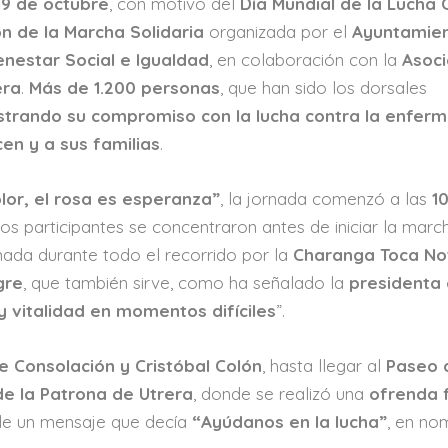
19 de octubre
, con motivo del
Día Mundial de la Lucha 
ón de la Marcha Solidaria
organizada por el
Ayuntamie
enestar Social e Igualdad
, en colaboración con la
Asoci
era
.
Más de 1.200 personas
, que han sido los dorsales
trando su compromiso con la lucha contra la enfer
en y a sus familias
.
lor, el rosa es esperanza”
, la jornada comenzó a las
1
los participantes se concentraron antes de iniciar la marc
mada durante todo el recorrido por la
Charanga Toca No
gre
, que también sirve, como ha señalado la
presidenta 
 vitalidad en momentos difíciles
”.
e Consolación y Cristóbal Colón
, hasta llegar al
Paseo 
de la Patrona de Utrera
, donde se realizó una
ofrenda f
e un mensaje que decía
“Ayúdanos en la lucha”
, en no