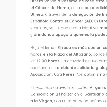
Utrera volvió a vestirse de rosa este 
el Cáncer de Mama
, en la
cuarta edici
Utrera
, a través de la
delegación de Bi
Española Contra el Cáncer (AECC) Utr
vendidos, se unieron a esta iniciativa,
mos
y
brindando apoyo a quienes la padec
Bajo el lema
“El rosa es más que un co
horas en la Plaza del Altozano
, donde 
las
12:00 horas
. La actividad estuvo ani
aportando un
ambiente solidario y ale
Asociación, Cati Pérez
, “de
optimismo y
El recorrido atravesó las calles
Virgen d
Consolación
y finalizar en el
Santuario 
a la Virgen
, con un ramo acompañado d