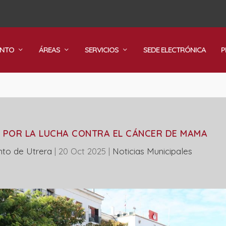
ENTO
ÁREAS
SERVICIOS
SEDE ELECTRÓNICA
P
A POR LA LUCHA CONTRA EL CÁNCER DE MAMA
nto de Utrera
|
20 Oct 2025
|
‎Noticias Municipales