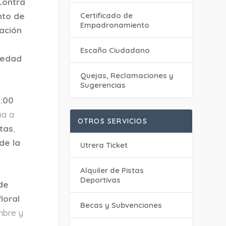
Contra
nto de
Certificado de
Empadronamiento
ación
Escaño Ciudadano
medad
Quejas, Reclamaciones y
Sugerencias
0:00
ha a
OTROS SERVICIOS
tas
,
de la
Utrera Ticket
Alquiler de Pistas
Deportivas
de
loral
Becas y Subvenciones
mbre y