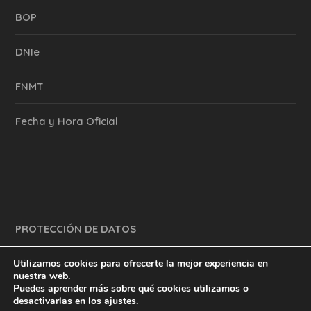
BOP
DNIe
FNMT
Fecha y Hora Oficial
PROTECCIÓN DE DATOS
Utilizamos cookies para ofrecerte la mejor experiencia en
nuestra web.
Puedes aprender más sobre qué cookies utilizamos o
y mucho más.
inventtatte es Marketing Online Sevilla
desactivarlas en los
ajustes
.
English