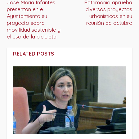
José María Infantes
Patrimonio aprueba
presentan en el
diversos proyectos
Ayuntamiento su
urbanísticos en su
proyecto sobre
reunión de octubre
movilidad sostenible y
el uso de la bicicleta
RELATED POSTS