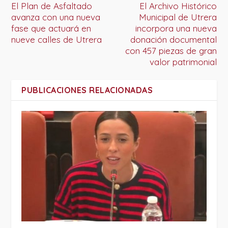
El Plan de Asfaltado
El Archivo Histórico
avanza con una nueva
Municipal de Utrera
fase que actuará en
incorpora una nueva
nueve calles de Utrera
donación documental
con 457 piezas de gran
valor patrimonial
PUBLICACIONES RELACIONADAS