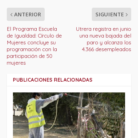
ANTERIOR
SIGUIENTE
El Programa Escuela
Utrera registra en junio
de Igualdad: Círculo de
una nueva bajada del
Mujeres concluye su
paro y alcanza los
programación con la
4.366 desempleados
participación de 50
mujeres
PUBLICACIONES RELACIONADAS